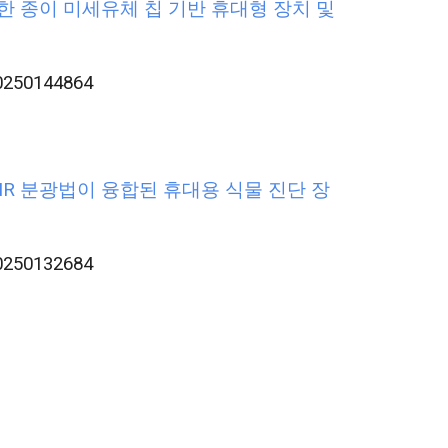
위한 종이 미세유체 칩 기반 휴대형 장치 및
20250144864
NIR 분광법이 융합된 휴대용 식물 진단 장
20250132684