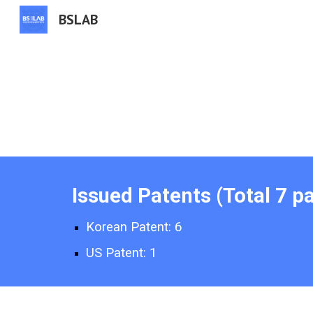
BSLAB
Sk
Issued Patents (Total 7 p
Korean Patent: 6
US Patent: 1