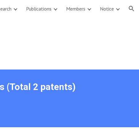
earch
Publications
Members
Notice
ion
s (Total 2 patents)