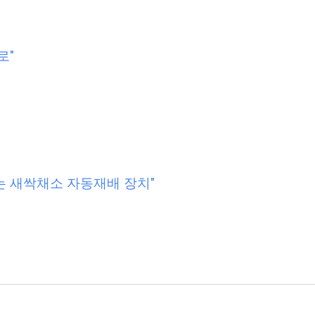
로
"
는 새싹채소 자동재배 장치
"