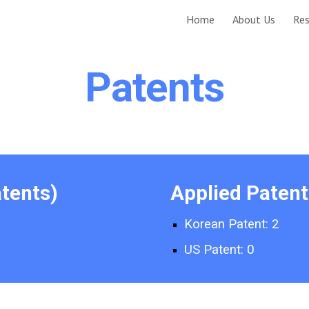
Home
About Us
Res
ip to main content
Skip to navigat
Patents
atents)
Applied Patent
Korean Patent:
2
US Patent:
0